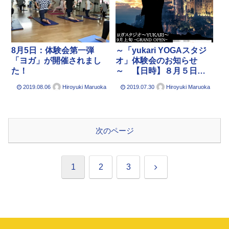
8月5日：体験会第一弾
～「yukari YOGAスタジ
「ヨガ」が開催されまし
オ」体験会のお知らせ
た！
～ 【日時】８月５日
（月）・６日（火）
2019.08.06
2019.07.30
Hiroyuki Maruoka
Hiroyuki Maruoka
次のページ
次
1
2
3
へ