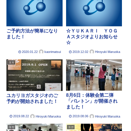
ご予約方法が簡単になり
☆ＹＵＫＡＲＩ ＹＯＧ
ました！
Ａスタジオよりお知らせ
☆
2020.01.22
2019.12.02
kaorimatsui
Hiroyuki Maruoka
ヨガ
ヨガ
8月6日：体験会第二弾
ユカリヨガスタジオのご
「バレトン」が開催され
予約が開始されました！
ました！
2019.08.22
2019.08.06
Hiroyuki Maruoka
Hiroyuki Maruoka
ヨガ
ヨガ