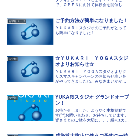
で、ＯＰＥＮに向けて体験会を開催しま
す！初心者の方も大歓迎です。ご興味が
ある方はぜひお待ちしております☆【日
時】・８月５日（月）１４時～１４時４
ご予約方法が簡単になりました！
お客様ページ
５分 ～ヨガ～...
ＹＵＫＡＲＩスタジオのご予約がとって
も簡単になりました！
☆ＹＵＫＡＲＩ ＹＯＧＡスタジ
未分類
オよりお知らせ☆
ＹＵＫＡＲＩ ＹＯＧＡスタジオよりク
リスマスキャンペーンのお知らせ寒い冬
がやってきましたね。みなさまいかがお
過ごしでしょう
か。
ＹＵＫＡＲＩスタジオ
YUKARIスタジオ グランドオープ
未分類
ではＹＵＫＡＲＩ ＹＯＧＡスタジオを
ン！
主宰してお...
お待たせしました。ようやく本格始動で
す(^^)お問い合わせ、お待ちしています。
皆さまとのご縁を大切に、、、縁=ユカリ
studio
感染拡大防止に伴うご予約の一時