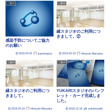
ご案内
ご案内
縁スタジオのご利用につ
きまして。②
感染予防についてご協力
のお願い
2020.04.01
2019.03.19
kaorimatsui
Hiroyuki Maruoka
ご案内
ご案内
縁スタジオのご利用につ
YUKARIスタジオのパンフ
きまして。
レット・カード完成しま
した。
2019.03.18
2018.12.18
Hiroyuki Maruoka
yukaristudio