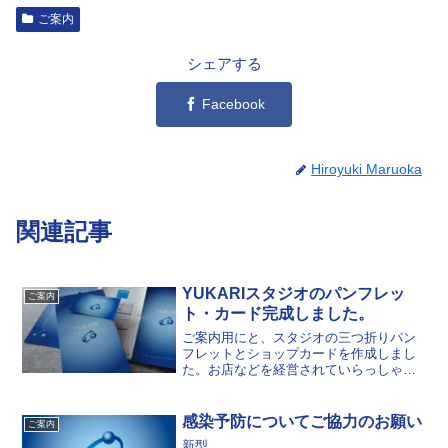
ご案内
シェアする
Facebook
Hiroyuki Maruoka
関連記事
YUKARIスタジオのパンフレッ
ご案内
ト・カード完成しました。
ご案内用にと、スタジオの三つ折りパン
フレットとショップカードを作成しまし
た。お店などを経営されていらっしゃる
方、もし宜しければ置かせてください
m(__)m宜しくお願いいたします。
感染予防についてご協力のお願い
ご案内
新型