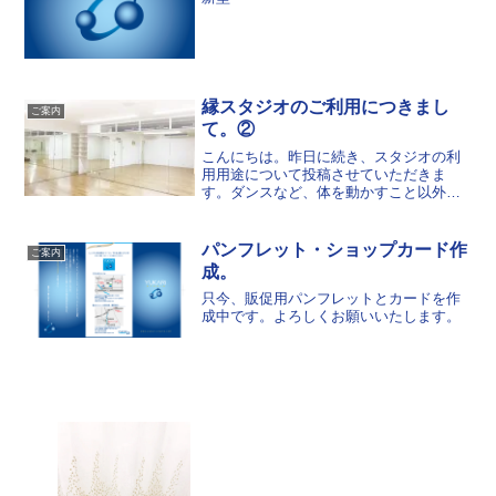
縁スタジオのご利用につきまし
ご案内
て。②
こんにちは。昨日に続き、スタジオの利
用用途について投稿させていただきま
す。ダンスなど、体を動かすこと以外
に、ボイストレーニングなどにも使って
いいただくことができます。当スタジオ
の音響機器は、CDはもちろん、AUXやラ
パンフレット・ショップカード作
ご案内
イン入力、Bluetoo...
成。
只今、販促用パンフレットとカードを作
成中です。よろしくお願いいたします。