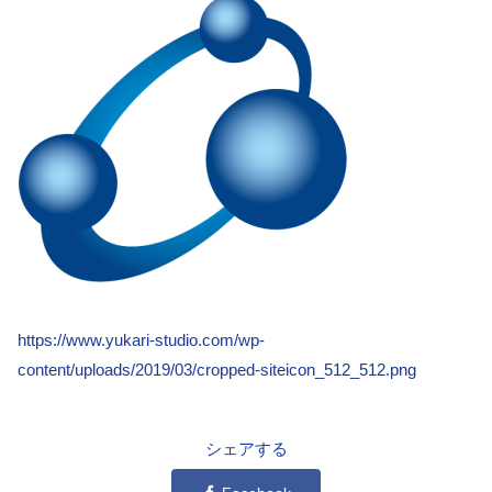
https://www.yukari-studio.com/wp-
content/uploads/2019/03/cropped-siteicon_512_512.png
シェアする