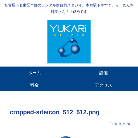
名古屋市名東区本郷のレンタル多目的スタジオ、本郷駅下車すぐ、らーめん本
郷亭さんの上(3F)です
ホーム
設備
料金
アクセス
cropped-siteicon_512_512.png
2019.03.20