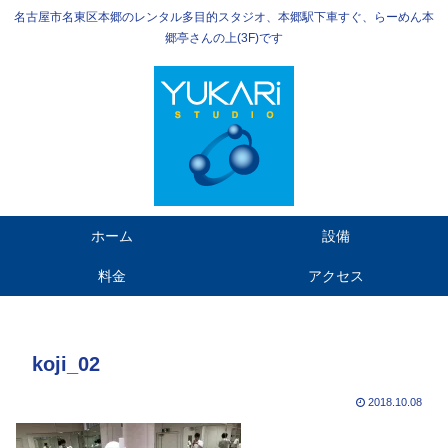
名古屋市名東区本郷のレンタル多目的スタジオ、本郷駅下車すぐ、らーめん本
郷亭さんの上(3F)です
ホーム
設備
料金
アクセス
koji_02
2018.10.08