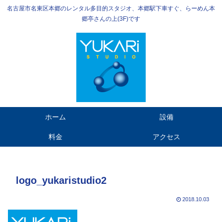
名古屋市名東区本郷のレンタル多目的スタジオ、本郷駅下車すぐ、らーめん本
郷亭さんの上(3F)です
ホーム
設備
料金
アクセス
logo_yukaristudio2
2018.10.03