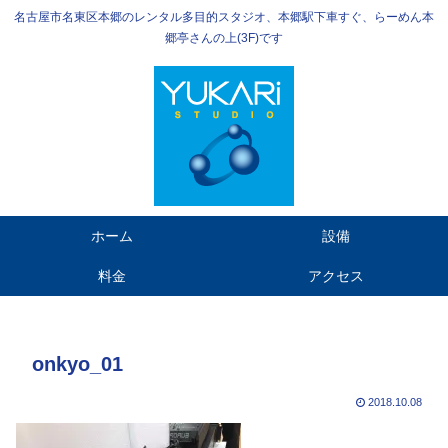
名古屋市名東区本郷のレンタル多目的スタジオ、本郷駅下車すぐ、らーめん本
郷亭さんの上(3F)です
ホーム
設備
料金
アクセス
onkyo_01
2018.10.08